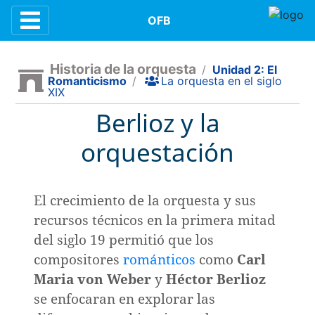
Contenidos
OFB
Historia de la orquesta
/
Unidad 2: El
Romanticismo
/
La orquesta en el siglo
XIX
n
Berlioz y la
orquestación
e la música
El crecimiento de la orquesta y sus
la orquesta
recursos técnicos en la primera mitad
del siglo 19 permitió que los
compositores
románticos
como
Carl
dición
Maria von Weber
y
Héctor Berlioz
se enfocaran en explorar las