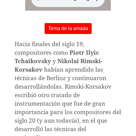
Tema de la amada
Hacia finales del siglo 19,
compositores como
Piotr Ilyic
Tchaikovsky
y
Nikolai Rimski-
Korsakov
habían aprendido las
técnicas de Berlioz y continuaron
desarrollándolas. Rimski-Korsakov
escribió otro tratado de
instrumentación que fue de gran
importancia para los compositores del
siglo 20 (y aun todavía), en el que
a
desarrolló las técnicas del
o