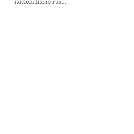
nacionalismo ruso.
1550
1555
1604
1660