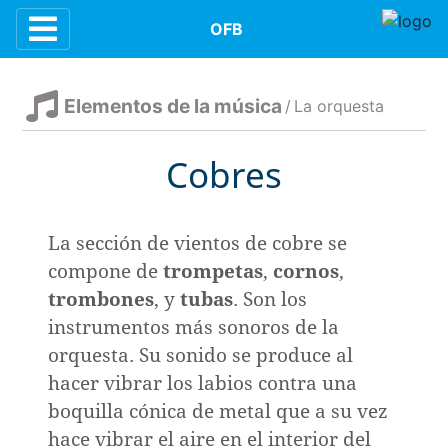
Contenidos
OFB
Elementos de la música
/
La orquesta
n
Cobres
e la música
La sección de vientos de cobre se
compone de
trompetas
,
cornos
,
trombones
, y
tubas
. Son los
la orquesta
instrumentos más sonoros de la
orquesta. Su sonido se produce al
dición
hacer vibrar los labios contra una
boquilla cónica de metal que a su vez
hace vibrar el aire en el interior del