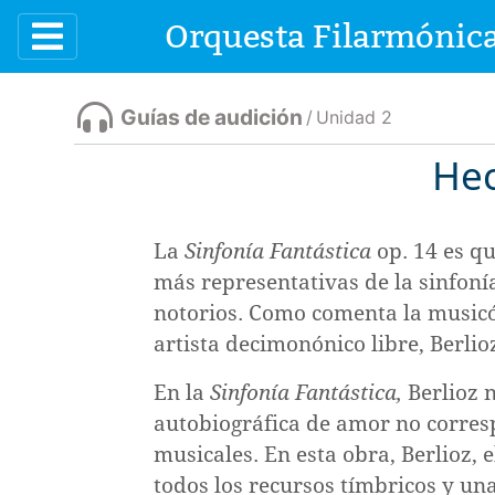
Orquesta Filarmónica
Contenidos
Guías de audición
/
Unidad 2
Hec
La
Sinfonía Fantástica
op. 14 es q
más representativas de la sinfoní
Curso
ción
notorios. Como comenta la musicó
de
artista decimonónico libre, Berlioz
apreciación
¿Qué
En la
Sinfonía Fantástica,
Berlioz 
musical
s de la música
y
autobiográfica de amor no corresp
Introducción
cómo
musicales. En esta obra, Berlioz, 
escuchar?
todos los recursos tímbricos y un
Unidad