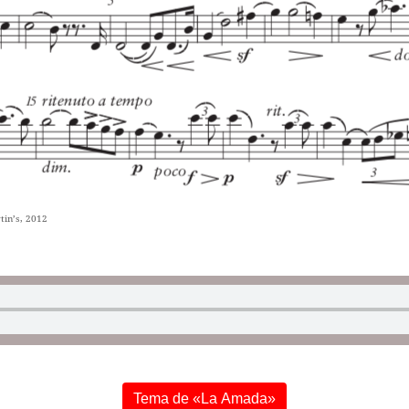
tin’s, 2012
Tema de «La Amada»