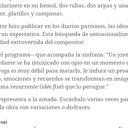
 clarinete en mi bemol, dos tubas, dos arpas y un
r, platillos y campanas.
tor hizo publicar en los diarios parisinos, las id
gran expectativa. Esta búsqueda de sensacionalis
idad extrovertida del compositor.
—el programa—que acompaña la sinfonía: “Un jove
rdante se ha intoxicado con opio en un momento 
oga es muy débil para matarlo, le induce un pe
es, emociones y recuerdos se transforman en imág
ema recurrente (
idée fixe
) que lo persigue.”
representa a la amada. Escúchalo varias veces pa
la obra con variaciones o disfraces.