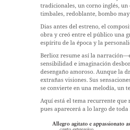
tradicionales, un corno inglés, un
de la orquesta
1:
Conceptos
Música
timbales, redoblante, bombo mayo
El
clásica,
Básicos
Barroco
la
Dias antes del estreno, el composi
Elementos
y
Orquesta
obra y creó entre el público una 
La
Conceptos
 audición
de
el
Filarmónica
básicos
orquesta
espíritu de la época y la personal
la
Clasicismo
y
Ritmo,
música
el
Berlioz resume así la narración
Elementos
métrica
Los
repertorio
Unidad
Contexto
y
uación
de
sensibilidad e imaginación desbo
instrumentos
Unidad
sinfónico
Elementos
histórico
2:
tempo
la
desengaño amoroso. Aunque la dr
de
Una
de
1
y
El
Altura,
música
la
extrañas visiones. Sus sensacion
nota
la
social
dinámica
Glosario
Romanticismo
orquesta
sobre
música
se convierte en una melodía, un t
El
Unidad
y
Johann
sinfónica
Unidad
el
Guía
Autoevaluación
barroco
timbre
Sebastian
2
Unidad
Organización
Contexto
Aquí está el tema recurrente que 
género
orquestal
Quiz:
1
tardío
Intervalos,
Bach,
de
histórico
3:
y
para
elementos
pues aparecerá a lo largo de toda 
(1685-
escalas
Concierto
Fuentes
Unidad
la
y
Hector
El
la
la
de
1750)
Unidad
y
de
Quiz:
y créditos
Créditos
orquesta
social
Berlioz,
3
raza
juventud
la
siglo
El
melodías
Brandenburgo
Unidad
2
Cobres
Sinfonía
El
Unidad
música