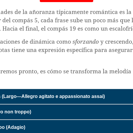
idades de la añoranza típicamente romántica es l
r del compás 5, cada frase sube un poco más que 
 Hacia el final, el compás 19 es como un escalofrí
dicaciones de dinámica como
sforzando
y crescendo
notas tiene una expresión específica para asegura
remos pronto, es cómo se transforma la melodía
 (Largo—Allegro agitato e appassionato assai)
ro non troppo)
po (Adagio)