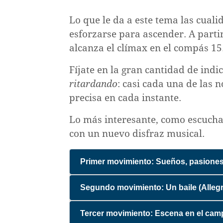
y
modernismo
la
y
gestoras:
El
música
Lo que le da a este tema las cual
la
las
posmodernismo
I
música
esforzarse para ascender. A parti
mujeres
y
Espacios
El
alcanza el clímax en el compás 15.
en
la
para
expresionismo
la
idea
la
Entre
Fíjate en la gran cantidad de in
música
de
música
el
ritardando
: casi cada una de las 
II
progreso
Iglesias,
primitivismo
Espacios
precisa en cada instante.
Los
conventos
y
para
movimientos
y
el
Lo más interesante, como escucha
la
por
colegios
exoticismo
música
con un nuevo disfraz musical.
los
Reducciones
La
Calles
derechos
y
música
y
civiles,
pueblos
Primer movimiento: Sueños, pasiones
en
plazas
el
indígenas
América
Iglesias
folclorismo
La
Latina:
Segundo movimiento: Un baile (Alleg
y
y
corte
Latinoamericanismo,
conventos
el
y
nacionalismo
Tercer movimiento: Escena en el cam
Música
multiculturalismo
los