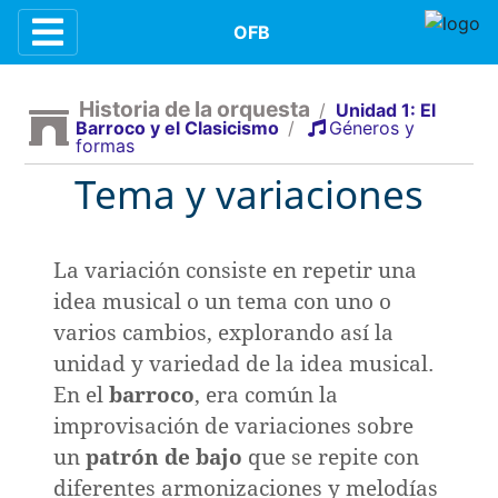
Contenidos
OFB
Historia de la orquesta
/
Unidad 1: El
Barroco y el Clasicismo
/
Géneros y
formas
n
Tema y variaciones
e la música
La variación consiste en repetir una
idea musical o un tema con uno o
varios cambios, explorando así la
la orquesta
unidad y variedad de la idea musical.
En el
barroco
, era común la
dición
improvisación de variaciones sobre
un
patrón de bajo
que se repite con
diferentes armonizaciones y melodías