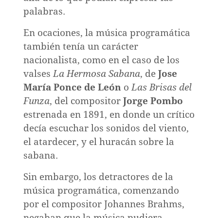
palabras.
En ocaciones, la música programática
también tenía un carácter
nacionalista, como en el caso de los
valses
La Hermosa Sabana
, de
Jose
María Ponce de León
o
Las
Brisas del
Funza
, del compositor
Jorge Pombo
estrenada en 1891, en donde un crítico
nismo,
decía escuchar los sonidos del viento,
mo
el atardecer, y el huracán sobre la
sabana.
Sin embargo, los detractores de la
música programática, comenzando
por el compositor Johannes Brahms,
negaban que la música pudiera