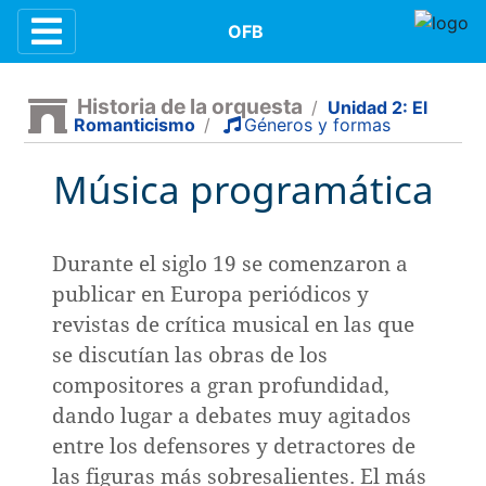
Contenidos
OFB
Historia de la orquesta
/
Unidad 2: El
Romanticismo
/
Géneros y formas
n
Música programática
e la música
Durante el siglo 19 se comenzaron a
publicar en Europa periódicos y
revistas de crítica musical en las que
la orquesta
se discutían las obras de los
compositores a gran profundidad,
dición
dando lugar a debates muy agitados
entre los defensores y detractores de
las figuras más sobresalientes. El más