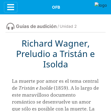
Contenidos
OFB
Guías de audición
/
Unidad 2
n
Richard Wagner,
Preludio a Tristán e
e la música
Isolda
la orquesta
La muerte por amor es el tema central
de
Tristán e Isolde
(1859). A lo largo de
dición
este maravilloso documento
romántico se desenvuelve un amor
que sólo es posible con la muerte. La