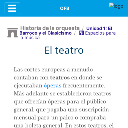
Contenidos
OFB
Historia de la orquesta
/
Unidad 1: El
Barroco y el Clasicismo
/
Espacios para
la música
n
El teatro
e la música
Las cortes europeas a menudo
contaban con
teatros
en donde se
ejecutaban
óperas
frecuentemente.
la orquesta
Más adelante se establecieron teatros
que ofrecían óperas para el público
dición
general, que pagaba una suscripción
mensual para un palco o compraba
una boleta general. En estos teatros, el