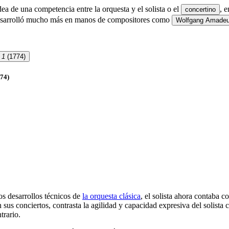
dea de una competencia entre la orquesta y el solista o el
, 
concertino
e desarrolló mucho más en manos de compositores como
Wolfgang Amadeu
. 1
(1774)
74)
los desarrollos técnicos de
la orquesta clásica
, el solista ahora contaba 
 sus conciertos, contrasta la agilidad y capacidad expresiva del solista 
trario.